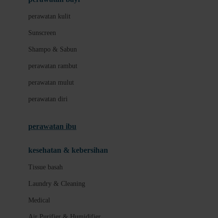
Little Bird Told Me
perawatan kulit
Little Miss Janis
Sunscreen
London Taxi
Shampo & Sabun
Love To Dream
perawatan rambut
perawatan mulut
M
perawatan diri
Magformers
Mama's Choice
perawatan ibu
Mamas&Papas
kesehatan & kebersihan
Mamaway
Tissue basah
Maxi Cosi
Laundry & Cleaning
Megabloks
Medical
Micro
Air Purifier & Humidifier
MiDeer