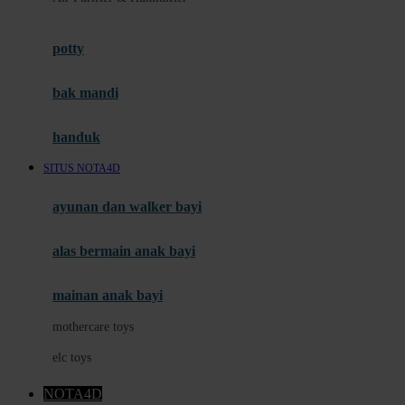
Mimi & Lula
potty
Mini Monkey
Moby
bak mandi
Momami
handuk
Mothercare
SITUS NOTA4D
Mustela
ayunan dan walker bayi
My Buddy Tag
My K
alas bermain anak bayi
N
mainan anak bayi
Naif
mothercare toys
Nike
elc toys
Nordic Natural
NOTA4D