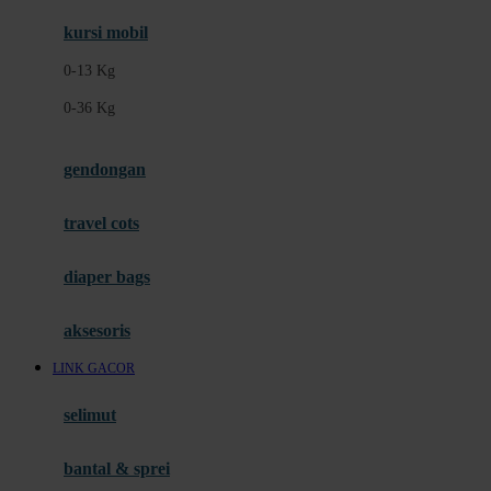
kursi mobil
F
0-13 Kg
Felt So Sweet
0-36 Kg
Fisher Price
Flipper
gendongan
Friends Of Sally
travel cots
G
diaper bags
Gb
Geko
aksesoris
Graco
LINK GACOR
Gund
selimut
H
bantal & sprei
Habbie