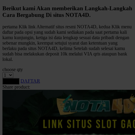
Wellness
Berikut kami Akan memberikan Langkah-Langkah
Cara Bergabung Di situs NOTA4D.
X
pertama Klik link Alternatif situs resmi NOTA4D, kedua Klik menu
Xootz
daftar pada opsi yang sudah kami sediakan pada saat pertama kali
kamu kunjungin, ketiga isi data lengkap sesuai data pribadi dengan
sebenar mungkin, keempat setujui syarat dan ketentuan yang
Y
berlaku pada situs NOTA4D, kelima Setelah sudah selesai kamu
sudah bisa melakukan deposit 10k melalui VIA qris ataupun bank
Yamatoya
lokal.
Z
choose qty
Zaxy
DAFTAR
LOGIN
Share product:
Zoggs
0-9
4Moms
59S