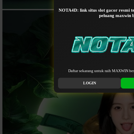
NOTA4D: link situs slot gacor resmi t
peluang maxwin 
Daftar sekarang untuk raih MAXWIN b
LOGIN