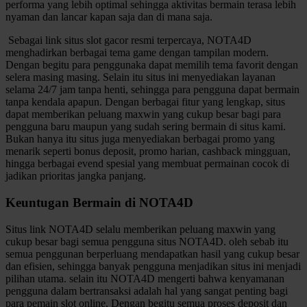
performa yang lebih optimal sehingga aktivitas bermain terasa lebih
Skip Hop
nyaman dan lancar kapan saja dan di mana saja.
Spectra
Sebagai link situs slot gacor resmi terpercaya, NOTA4D
menghadirkan berbagai tema game dengan tampilan modern.
Squishmallows
Dengan begitu para penggunaka dapat memilih tema favorit dengan
selera masing masing. Selain itu situs ini menyediakan layanan
Starbooks
selama 24/7 jam tanpa henti, sehingga para pengguna dapat bermain
tanpa kendala apapun. Dengan berbagai fitur yang lengkap, situs
Stick-O
dapat memberikan peluang maxwin yang cukup besar bagi para
pengguna baru maupun yang sudah sering bermain di situs kami.
Stokke
Bukan hanya itu situs juga menyediakan berbagai promo yang
menarik seperti bonus deposit, promo harian, cashback mingguan,
Sudocrem
hingga berbagai evend spesial yang membuat permainan cocok di
jadikan prioritas jangka panjang.
Sumimo
Keuntugan Bermain di NOTA4D
Sunnylife
Sun-Staches
Situs link NOTA4D selalu memberikan peluang maxwin yang
cukup besar bagi semua pengguna situs NOTA4D. oleh sebab itu
Swimava
semua penggunan berperluang mendapatkan hasil yang cukup besar
dan efisien, sehingga banyak pengguna menjadikan situs ini menjadi
T
pilihan utama. selain itu NOTA4D mengerti bahwa kenyamanan
pengguna dalam bertransaksi adalah hal yang sangat penting bagi
Tommee Tippee
para pemain slot online. Dengan begitu semua proses deposit dan