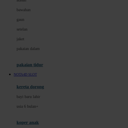
atasan
Cybex
bawahan
D
gaun
Dae Organics
setelan
Docare
jaket
Doona
pakaian dalam
Down To Earth
Drew
pakaian tidur
Dr. Brown's
NOTA4D SLOT
E
kereta dorong
ELC
bayi baru lahir
Ergobaby
usia 6 bulan+
Expert Care
koper anak
Ezyroller