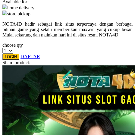
Available for :
home delivery
Q
store pickup
QV Baby
NOTA4D hadir sebagai link situs terpercaya dengan berbagai
pilihan game yang selalu memberikan maxwin yang cukup besar.
R
Mulai sekarang dan mainkan hari ini di situs resmi NOTA4D.
Real Shades
choose qty
Red Castle
DAFTAR
LOGIN
Share product:
Ribbon Madness
S
Sebamed
Silver Cross
Simply Idea
Skip Hop
Spectra