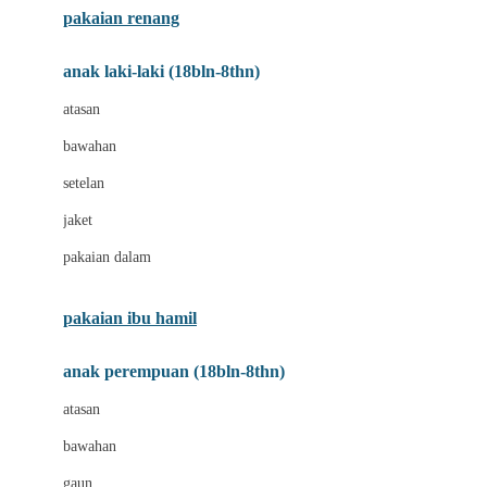
pakaian renang
Bumkins
anak laki-laki (18bln-8thn)
C
atasan
Cetaphil
bawahan
Chicco
setelan
Childlife
jaket
Clevamama
pakaian dalam
Cocolatte
Cottonseeds
pakaian ibu hamil
Cozy N Safe
anak perempuan (18bln-8thn)
Crane
atasan
Cybex
bawahan
D
gaun