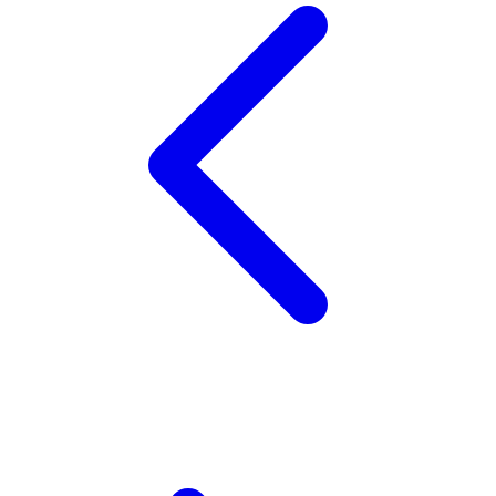
Twistshake
TY Toys
U
V
Veja
Vitaflow
Vtech
W
Waterland
Wellness
X