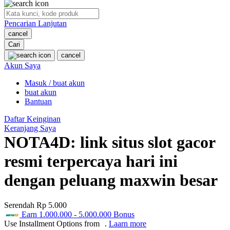
O
Pencarian Lanjutan
Oh Ma Grain
cancel
Okiedog
Cari
cancel
P
Akun Saya
Masuk / buat akun
Peachy
buat akun
Phil & Ted's
Bantuan
Philips Avent
Daftar Keinginan
Keranjang Saya
Pigeon
NOTA4D: link situs slot gacor
Playgro
resmi terpercaya hari ini
Poled Global
dengan peluang maxwin besar
Ponycycle
Serendah
Rp 5.000
Puma
Earn
1.000.000
-
5.000.000
Bonus
Pureats
Use Installment Options from
.
Laarn more