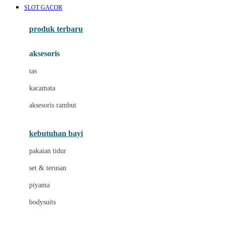
SLOT GACOR
Azetabio
produk terbaru
B
aksesoris
Baabaasheepz
tas
Babiators
kacamata
Baby Dove
aksesoris rambut
Baby Jogger
Baby Rovega
kebutuhan bayi
Babybee
pakaian tidur
Banana Boat
set & terusan
Banz
piyama
Barbie
bodysuits
Beaba