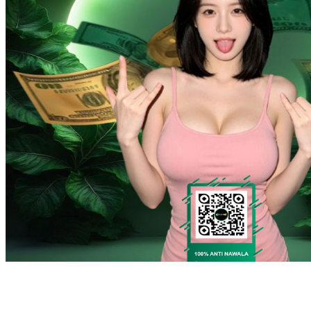
Squishmallows
Starbooks
Stick-O
Stokke
Sudocrem
Sumimo
Sunnylife
Sun-Staches
Swimava
T
Tommee Tippee
Trunki
Tutti Bambini